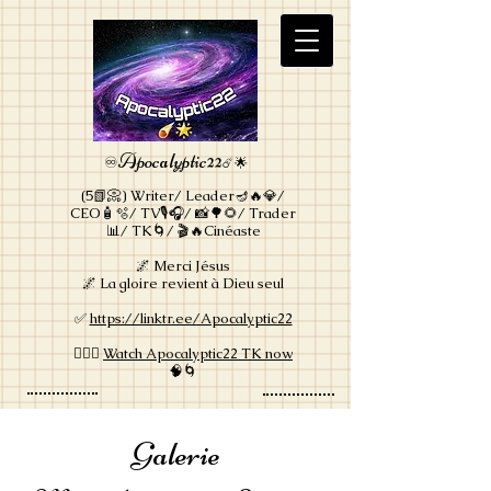
Apocalyptic22
♾️
☄️🌟
(5📗📀) Writer/ Leader🪔🔥💎/
CEO🧴🫧/ TV🎙🎧/ 📸🌳🌻/ Trader
📊/ TK🌀/ 🎬🔥Cinéaste
🌌 Merci Jésus
🌌 La gloire revient à Dieu seul
✅
https://linktr.ee/Apocalyptic22
🦸🏽‍♀️
Watch Apocalyptic22 TK now
🧠🌀
Galerie